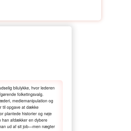
udselig bilulykke, hvor lederen
afgørende folketingsvalg.
ræderi, mediemanipulation og
år til opgave at dække
or plantede historier og nøje
om han afdækker en dybere
han ud af sit job—men nægter