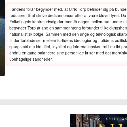
Fandens forår begynder med, at Ulrik Torp befinder sig på bunden 
reduceret til at skrive dødsannoncer efter at være blevet fyret. D
Folketingets kontroludvalg dør med få dages mellemrum under 
begynder Torp at ane en sammenhæng forbundet til koldkrigsh
nationalistisk bølge. Sammen med den unge og teknologisk skar
finder forbindelser mellem fortidens ideologier og nutidens politis
spørgsmål om identitet, loyalitet og informationskontrol i en tid 
endnu en gang balancere sine personlige kriser med det moralske
ubehagelige sandheder.