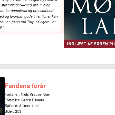
e strømninger—med alle midler.
tet for demokrati og pressefrihed.
hed og hvordan gode intentioner kan
ndnu en gang må Torp navigere i et
kt.
Fandens forår
Forfatter: Niels Krause-Kjær
Fortæller: Søren Pilmark
Spilletid: 8 timer 1 min
Sider: 253