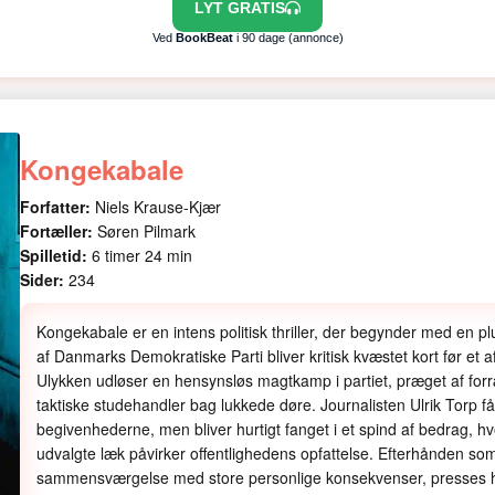
LYT GRATIS
Ved
BookBeat
i 90 dage (annonce)
Kongekabale
Forfatter:
Niels Krause-Kjær
Fortæller:
Søren Pilmark
Spilletid:
6 timer 24 min
Sider:
234
Kongekabale er en intens politisk thriller, der begynder med en pl
af Danmarks Demokratiske Parti bliver kritisk kvæstet kort før et 
Ulykken udløser en hensynsløs magtkamp i partiet, præget af for
taktiske studehandler bag lukkede døre. Journalisten Ulrik Torp f
begivenhederne, men bliver hurtigt fanget i et spind af bedrag, hv
udvalgte læk påvirker offentlighedens opfattelse. Efterhånden s
sammensværgelse med store personlige konsekvenser, presses 