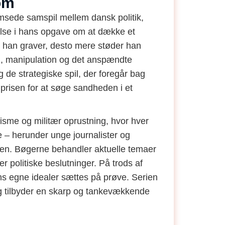
om
umsede samspil mellem dansk politik,
else i hans opgave om at dække et
re han graver, desto mere støder han
n, manipulation og det anspændte
de strategiske spil, der foregår bag
 prisen for at søge sandheden i et
isme og militær oprustning, hvor hver
ige – herunder unge journalister og
aden. Bøgerne behandler aktuelle temaer
r politiske beslutninger. På trods af
ns egne idealer sættes på prøve. Serien
k og tilbyder en skarp og tankevækkende