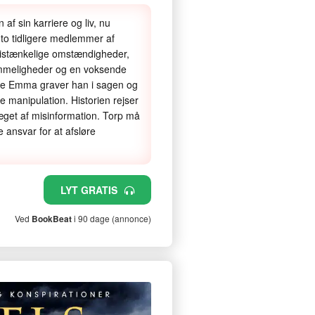
af sin karriere og liv, nu
a to tidligere medlemmer af
mistænkelige omstændigheder,
emmeligheder og en voksende
pe Emma graver han i sagen og
ke manipulation. Historien rejser
præget af misinformation. Torp må
 ansvar for at afsløre
LYT GRATIS
Ved
BookBeat
i 90 dage (annonce)