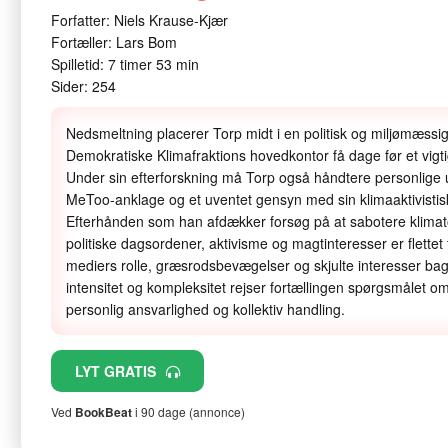
Forfatter: Niels Krause-Kjær
Fortæller: Lars Bom
Spilletid: 7 timer 53 min
Sider: 254
Nedsmeltning placerer Torp midt i en politisk og miljømæssi
Demokratiske Klimafraktions hovedkontor få dage før et vig
Under sin efterforskning må Torp også håndtere personlige
MeToo-anklage og et uventet gensyn med sin klimaaktivisti
Efterhånden som han afdækker forsøg på at sabotere klimato
politiske dagsordener, aktivisme og magtinteresser er fle
mediers rolle, græsrodsbevægelser og skjulte interesser bag
intensitet og kompleksitet rejser fortællingen spørgsmålet 
personlig ansvarlighed og kollektiv handling.
LYT GRATIS
Ved
BookBeat
i 90 dage (annonce)