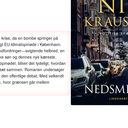
g krise, da en bombe springer på
tigt EU-klimatopmøde i København.
 udfordringer—svigtende helbred, en
ske søn og dennes nye kæreste.
pmødet, bliver det tydeligt, hvordan
ttet tæt sammen. Romanen undersøger
 den offentlige debat. Med velkendt
om, hvor grænsen går mellem