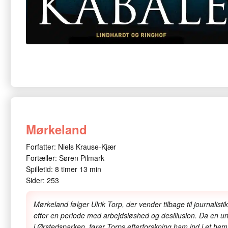
Mørkeland
Forfatter: Niels Krause-Kjær
Fortæller: Søren Pilmark
Spilletid: 8 timer 13 min
Sider: 253
Mørkeland følger Ulrik Torp, der vender tilbage til journalis
efter en periode med arbejdsløshed og desillusion. Da en 
i Ørstedsparken, fører Torps efterforskning ham ind i et hemm