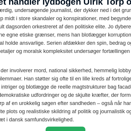
et handler lydbogen Ulrik Torp 
hærdig, undersøgende journalist, der dykker ned i det gr
rp midt i store skandaler og konspirationer, med begynd
ult dagsorden orkestreret af den politiske elite. Jo dybe
ne egne etiske grænser, mens han blotlægger korruptio
 holde ansvarlige. Serien afdækker den spin, bedrag og 
 detaljer og moralsk kompleksitet undersøger fortællingen
der involverer mord, national sikkerhed, hemmelig lobby
lemmaer. Han støtter sig ofte til en lille kreds af fortrol
 intriger og blotlægge de reelle magtstrukturer bag fac
mokratiske udfordringer og de skjulte kræfter, der forme
Torp af en urokkelig søgen efter sandheden – også når ha
e plots og realistiske skildring af politik og journalisti
sæt i dansk samfundsvirkelighed.