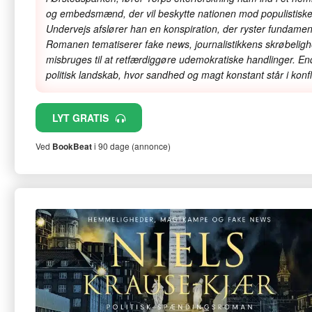
og embedsmænd, der vil beskytte nationen mod populistisk
Undervejs afslører han en konspiration, der ryster fundamen
Romanen tematiserer fake news, journalistikkens skrøbelig
misbruges til at retfærdiggøre udemokratiske handlinger. E
politisk landskab, hvor sandhed og magt konstant står i konfli
LYT GRATIS
Ved
BookBeat
i 90 dage (annonce)