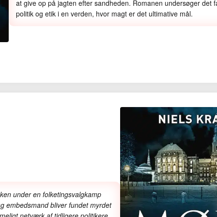
at give op på jagten efter sandheden. Romanen undersøger det f
politik og etik i en verden, hvor magt er det ultimative mål.
tikken under en folketingsvalgkamp
ung embedsmand bliver fundet myrdet
eligt netværk af tidligere politikere