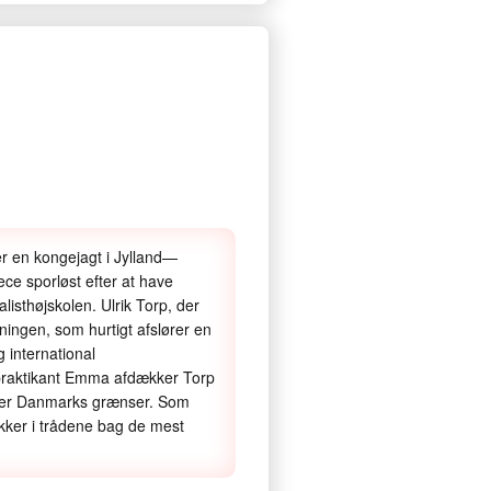
er en kongejagt i Jylland—
ce sporløst efter at have
isthøjskolen. Ulrik Torp, der
kningen, som hurtigt afslører en
g international
 praktikant Emma afdækker Torp
 over Danmarks grænser. Som
kker i trådene bag de mest