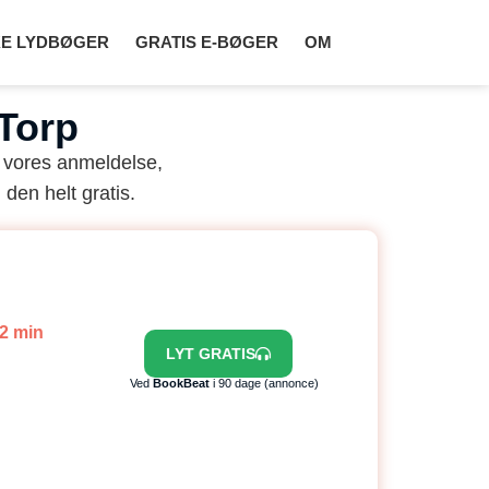
E LYDBØGER
GRATIS E-BØGER
OM
Torp
 vores anmeldelse,
 den helt gratis.
22 min
LYT GRATIS
Ved
BookBeat
i 90 dage (annonce)