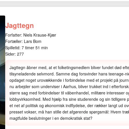
Jagttegn
Forfatter: Niels Krause-Kjær
Fortæller: Lars Bom
Spilletid: 7 timer 51 min
Sider: 277
Jagttegn åbner med, at et folketingsmedlem bliver fundet død eft
tilsyneladende selvmord. Samme dag forsvinder hans teenage-nie
opdaget noget urovækkende i forbindelse med et projekt på journal
nu arbejder som underviser i Aarhus, bliver trukket ind i efterfors
større sag med forbindelser til våbenhandel, militære interesser o
lobbyvirksomhed. Med hjælp fra sine studerende og sin tidligere
et net af politisk og økonomisk indflydelse, der rækker langt ud
presset vokser, må han stille det afgørende spørgsmål: Hvem træ
magtfulde beslutninger i en demokratisk stat?