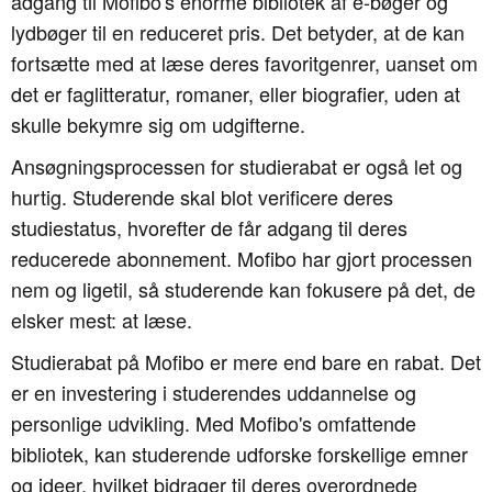
adgang til Mofibo's enorme bibliotek af e-bøger og
lydbøger til en reduceret pris. Det betyder, at de kan
fortsætte med at læse deres favoritgenrer, uanset om
det er faglitteratur, romaner, eller biografier, uden at
skulle bekymre sig om udgifterne.
Ansøgningsprocessen for studierabat er også let og
hurtig. Studerende skal blot verificere deres
studiestatus, hvorefter de får adgang til deres
reducerede abonnement. Mofibo har gjort processen
nem og ligetil, så studerende kan fokusere på det, de
elsker mest: at læse.
Studierabat på Mofibo er mere end bare en rabat. Det
er en investering i studerendes uddannelse og
personlige udvikling. Med Mofibo's omfattende
bibliotek, kan studerende udforske forskellige emner
og ideer, hvilket bidrager til deres overordnede