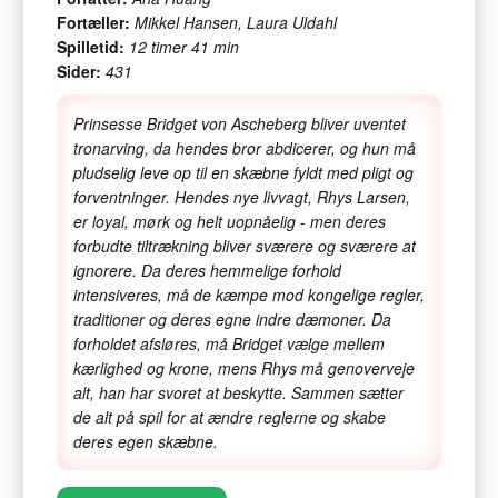
Fortæller:
Mikkel Hansen, Laura Uldahl
Spilletid:
12 timer 41 min
Sider:
431
Prinsesse Bridget von Ascheberg bliver uventet
tronarving, da hendes bror abdicerer, og hun må
pludselig leve op til en skæbne fyldt med pligt og
forventninger. Hendes nye livvagt, Rhys Larsen,
er loyal, mørk og helt uopnåelig - men deres
forbudte tiltrækning bliver sværere og sværere at
ignorere. Da deres hemmelige forhold
intensiveres, må de kæmpe mod kongelige regler,
traditioner og deres egne indre dæmoner. Da
forholdet afsløres, må Bridget vælge mellem
kærlighed og krone, mens Rhys må genoverveje
alt, han har svoret at beskytte. Sammen sætter
de alt på spil for at ændre reglerne og skabe
deres egen skæbne.