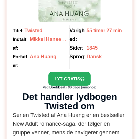
Titel:
Twisted
Varigh
55 timer 27 min
M
ikkel Hansen, Laura Uldahl
Indtalt
ed:
af:
Sider:
1845
Forfatt
Ana Huang
Sprog:
Dansk
er:
LYT GRATIS
Ved
BookBeat
i 90 dage (annonce)
Det handler lydbogen
Twisted om
Serien Twisted af Ana Huang er en bestseller
New Adult romance-saga, der følger en
gruppe venner, mens de navigerer gennem