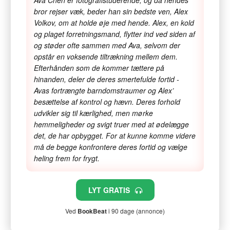
Ava Chen er fotografistuderende, og da hendes
bror rejser væk, beder han sin bedste ven, Alex
Volkov, om at holde øje med hende. Alex, en kold
og plaget forretningsmand, flytter ind ved siden af
og støder ofte sammen med Ava, selvom der
opstår en voksende tiltrækning mellem dem.
Efterhånden som de kommer tættere på
hinanden, deler de deres smertefulde fortid -
Avas fortrængte barndomstraumer og Alex’
besættelse af kontrol og hævn. Deres forhold
udvikler sig til kærlighed, men mørke
hemmeligheder og svigt truer med at ødelægge
det, de har opbygget. For at kunne komme videre
må de begge konfrontere deres fortid og vælge
heling frem for frygt.
LYT GRATIS
Ved
BookBeat
i 90 dage (annonce)