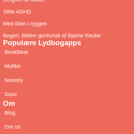
r
Stille ADHD
i
b
Med ilden i ryggen
e
Bogen: Biblen genfortalt af Bjarne Reuter
Populære Lydbogapps
BookBeat
Mofibo
Nextory
Saxo
Om
Blog
Om os