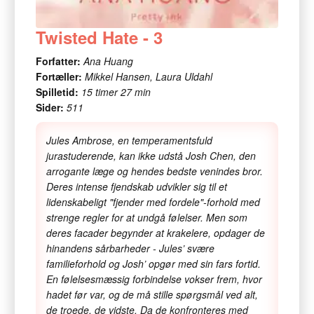
Twisted Hate - 3
Forfatter:
Ana Huang
Fortæller:
Mikkel Hansen, Laura Uldahl
Spilletid:
15 timer 27 min
Sider:
511
Jules Ambrose, en temperamentsfuld
jurastuderende, kan ikke udstå Josh Chen, den
arrogante læge og hendes bedste venindes bror.
Deres intense fjendskab udvikler sig til et
lidenskabeligt "fjender med fordele"-forhold med
strenge regler for at undgå følelser. Men som
deres facader begynder at krakelere, opdager de
hinandens sårbarheder - Jules’ svære
familieforhold og Josh’ opgør med sin fars fortid.
En følelsesmæssig forbindelse vokser frem, hvor
hadet før var, og de må stille spørgsmål ved alt,
de troede, de vidste. Da de konfronteres med