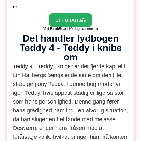
er:
LYT GRATIS
Ved
BookBeat
i 90 dage (annonce)
Det handler lydbogen
Teddy 4 - Teddy i knibe
om
Teddy 4 - Teddy i knibe" er det fjerde kapitel i
Lin Hallbergs fængslende serie om den lille,
stædige pony Teddy. I denne bog møder vi
igen Teddy, hvis appetit stadig er lige så stor
som hans personlighed. Denne gang fører
hans grådighed ham ind i en alvorlig situation,
da han sluger en hel tønde med melasse.
Desværre ender hans fråseri med at
forårsage kolik, hvilket bringer ham på kanten