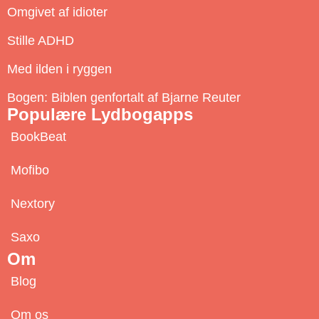
c
Omgivet af idioter
r
Stille ADHD
i
b
Med ilden i ryggen
e
Bogen: Biblen genfortalt af Bjarne Reuter
Populære Lydbogapps
BookBeat
Mofibo
Nextory
Saxo
Om
Blog
Om os