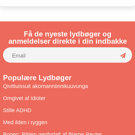
Få de nyeste lydbøger og
anmeldelser direkte i din indbakke
S
u
Populære Lydbøger
b
Qivittuissuit akornanniinnikuuvunga
s
c
Omgivet af idioter
r
Stille ADHD
i
b
Med ilden i ryggen
e
Bogen: Biblen genfortalt af Bjarne Reuter