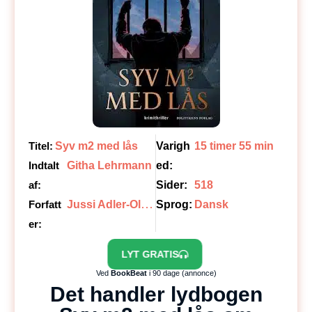
Titel:
Syv m2 med lås
Varigh
15 timer 55 min
Indtalt
Githa Lehrmann
ed:
af:
Sider:
518
J
ussi Adler-Olsen
Forfatt
Sprog:
Dansk
er:
LYT GRATIS
Ved
BookBeat
i 90 dage (annonce)
Det handler lydbogen