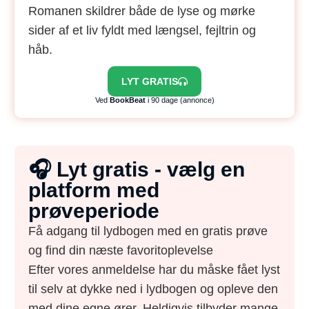
Romanen skildrer både de lyse og mørke
sider af et liv fyldt med længsel, fejltrin og
håb.
LYT GRATIS
Ved
BookBeat
i 90 dage (annonce)
🎧 Lyt gratis - vælg en
platform med
prøveperiode
Få adgang til lydbogen med en gratis prøve
og find din næste favoritoplevelse
Efter vores anmeldelse har du måske fået lyst
til selv at dykke ned i lydbogen og opleve den
med dine egne ører. Heldigvis tilbyder mange