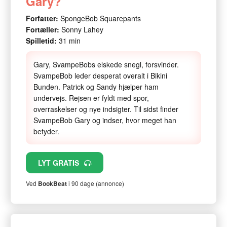
Gary?
Forfatter:
SpongeBob Squarepants
Fortæller:
Sonny Lahey
Spilletid:
31 min
Gary, SvampeBobs elskede snegl, forsvinder.
SvampeBob leder desperat overalt i Bikini
Bunden. Patrick og Sandy hjælper ham
undervejs. Rejsen er fyldt med spor,
overraskelser og nye indsigter. Til sidst finder
SvampeBob Gary og indser, hvor meget han
betyder.
LYT GRATIS
Ved
BookBeat
i 90 dage (annonce)