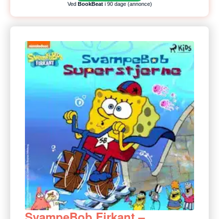
Ved
BookBeat
i 90 dage (annonce)
SvampeBob Firkant –