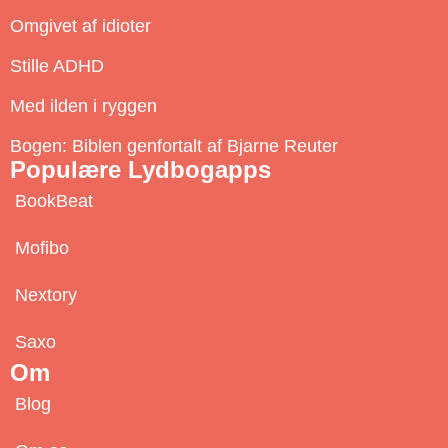
c
Omgivet af idioter
r
Stille ADHD
i
b
Med ilden i ryggen
e
Bogen: Biblen genfortalt af Bjarne Reuter
Populære Lydbogapps
BookBeat
Mofibo
Nextory
Saxo
Om
Blog