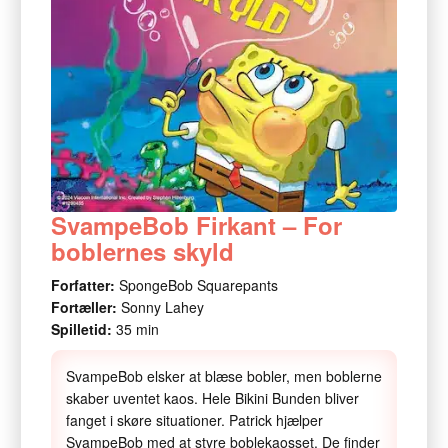
SvampeBob Firkant – For
boblernes skyld
Forfatter:
SpongeBob Squarepants
Fortæller:
Sonny Lahey
Spilletid:
35 min
SvampeBob elsker at blæse bobler, men boblerne
skaber uventet kaos. Hele Bikini Bunden bliver
fanget i skøre situationer. Patrick hjælper
SvampeBob med at styre boblekaosset. De finder