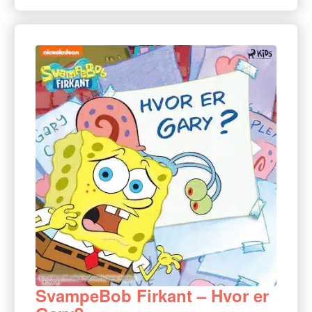
SvampeBob Firkant – Hvor er