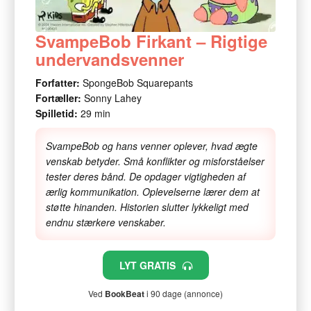
SvampeBob Firkant – Rigtige
undervandsvenner
Forfatter:
SpongeBob Squarepants
Fortæller:
Sonny Lahey
Spilletid:
29 min
SvampeBob og hans venner oplever, hvad ægte
venskab betyder. Små konflikter og misforståelser
tester deres bånd. De opdager vigtigheden af
ærlig kommunikation. Oplevelserne lærer dem at
støtte hinanden. Historien slutter lykkeligt med
endnu stærkere venskaber.
LYT GRATIS
Ved
BookBeat
i 90 dage (annonce)