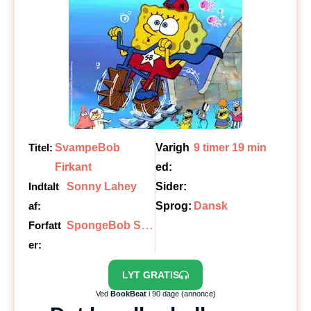
Titel:
SvampeBob
Varigh
9 timer 19 min
Firkant
ed:
Indtalt
Sonny Lahey
Sider:
af:
Sprog:
Dansk
S
pongeBob Squarepants
Forfatt
er:
LYT GRATIS
Ved
BookBeat
i 90 dage (annonce)