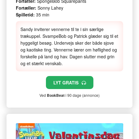
Forfatter:
SpongeBob Squarepants
Fortæller:
Sonny Lahey
Spilletid:
35 min
Sandy inviterer vennerne til te i sin særlige
trækuppel. SvampeBob og Patrick glæder sig til et
hyggeligt besøg. Undervejs sker der både sjove
og kaotiske ting. Vennerne lærer om høflighed og
forskelle på land og hav. Dagen slutter med grin
og et stærkt venskab.
LYT GRATIS
Ved
BookBeat
i 90 dage (annonce)