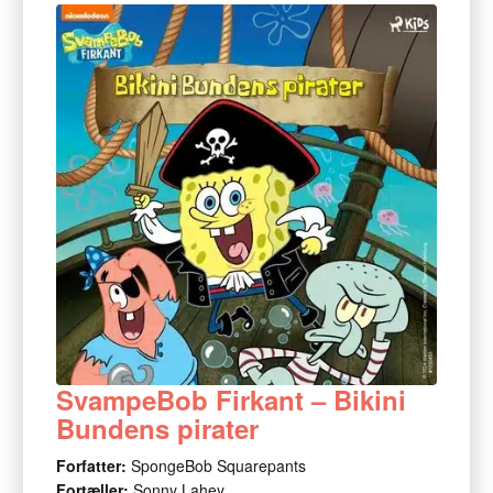
SvampeBob Firkant – Bikini
Bundens pirater
Forfatter:
SpongeBob Squarepants
Fortæller:
Sonny Lahey