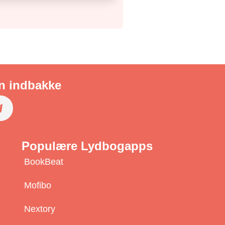
in indbakke
S
u
Populære Lydbogapps
b
BookBeat
s
c
Mofibo
r
Nextory
b