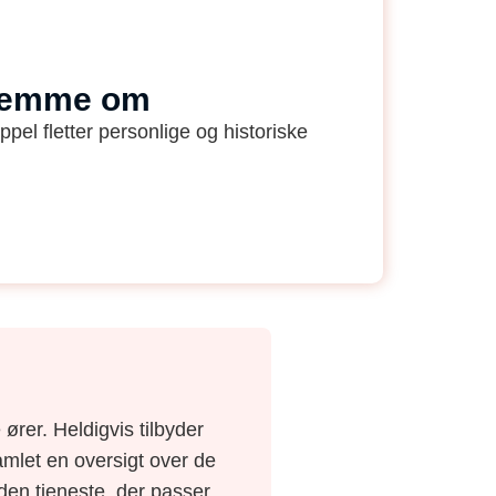
Stemme om
el fletter personlige og historiske
ører. Heldigvis tilbyder
amlet en oversigt over de
e den tjeneste, der passer