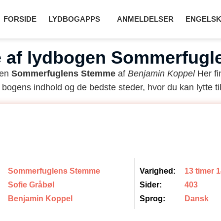
FORSIDE
LYDBOGAPPS
ANMELDELSER
ENGELSK
 af lydbogen Sommerfug
gen
Sommerfuglens Stemme
af
Benjamin Koppel
Her fi
 bogens indhold og de bedste steder, hvor du kan lytte til
Sommerfuglens Stemme
Varighed:
13 timer 
Sofie Gråbøl
Sider:
403
Benjamin Koppel
Sprog:
Dansk