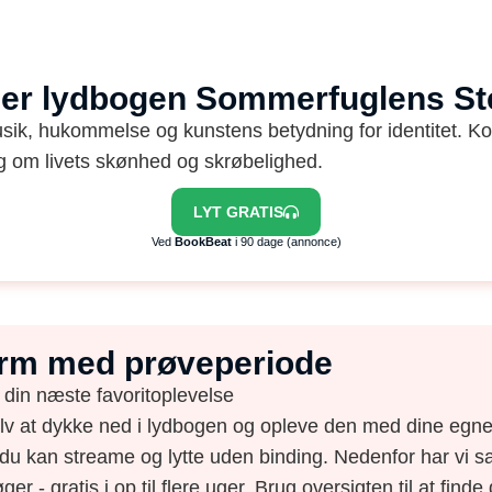
ler lydbogen Sommerfuglens 
ik, hukommelse og kunstens betydning for identitet. Kopp
 om livets skønhed og skrøbelighed.
LYT GRATIS
Ved
BookBeat
i 90 dage (annonce)
form med prøveperiode
 din næste favoritoplevelse
elv at dykke ned i lydbogen og opleve den med dine egne 
du kan streame og lytte uden binding. Nedenfor har vi s
ger - gratis i op til flere uger. Brug oversigten til at find