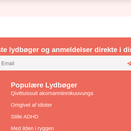
te lydbøger og anmeldelser direkte i d
Populære Lydbøger
Qivittuissuit akornanniinnikuuvunga
Omgivet af idioter
Stille ADHD
i
Med ilden i ryggen