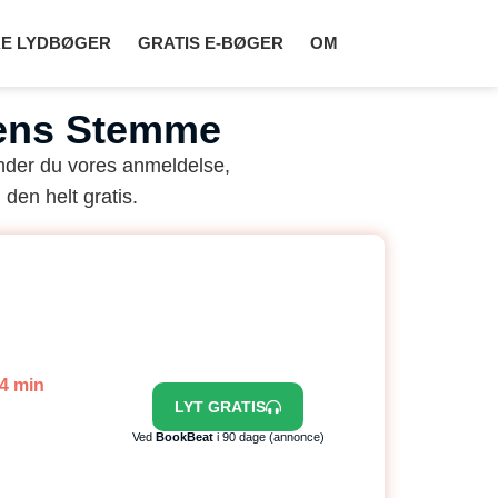
E LYDBØGER
GRATIS E-BØGER
OM
lens Stemme
nder du vores anmeldelse,
 den helt gratis.
14 min
LYT GRATIS
Ved
BookBeat
i 90 dage (annonce)