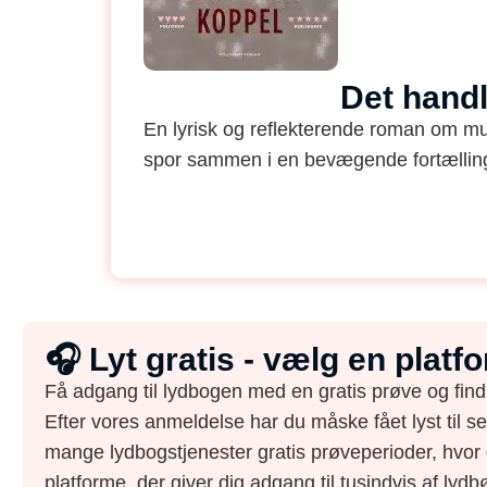
Det hand
En lyrisk og reflekterende roman om mus
spor sammen i en bevægende fortælling
🎧 Lyt gratis - vælg en plat
Få adgang til lydbogen med en gratis prøve og find
Efter vores anmeldelse har du måske fået lyst til s
mange lydbogstjenester gratis prøveperioder, hvor 
platforme, der giver dig adgang til tusindvis af lydbø