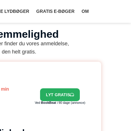
E LYDBØGER
GRATIS E-BØGER
OM
hemmelighed
r finder du vores anmeldelse,
 den helt gratis.
6 min
LYT GRATIS
Ved
BookBeat
i 90 dage (annonce)