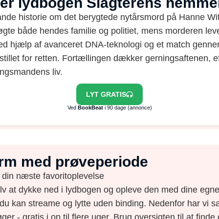
ler lydbogen Slagterens hemme
nde historie om det berygtede nytårsmord på Hanne Wit
gte både hendes familie og politiet, mens morderen leved
ed hjælp af avanceret DNA-teknologi og et match genne
g stillet for retten. Fortællingen dækker gerningsaftenen,
ingsmandens liv.
LYT GRATIS
Ved
BookBeat
i 90 dage (annonce)
form med prøveperiode
 din næste favoritoplevelse
elv at dykke ned i lydbogen og opleve den med dine egne 
du kan streame og lytte uden binding. Nedenfor har vi s
ger - gratis i op til flere uger. Brug oversigten til at find