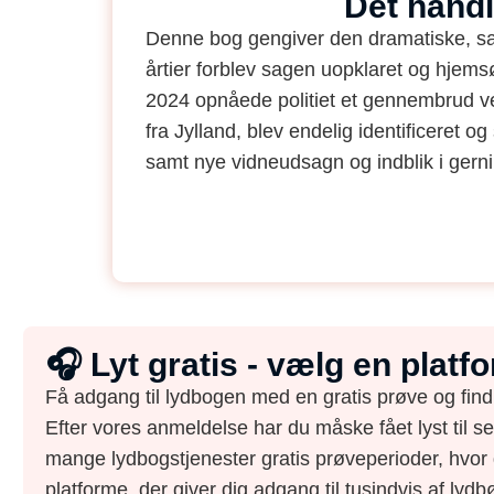
Det hand
Denne bog gengiver den dramatiske, sa
årtier forblev sagen uopklaret og hjemsø
2024 opnåede politiet et gennembrud v
fra Jylland, blev endelig identificeret o
samt nye vidneudsagn og indblik i gern
🎧 Lyt gratis - vælg en plat
Få adgang til lydbogen med en gratis prøve og find
Efter vores anmeldelse har du måske fået lyst til s
mange lydbogstjenester gratis prøveperioder, hvor 
platforme, der giver dig adgang til tusindvis af lydbø