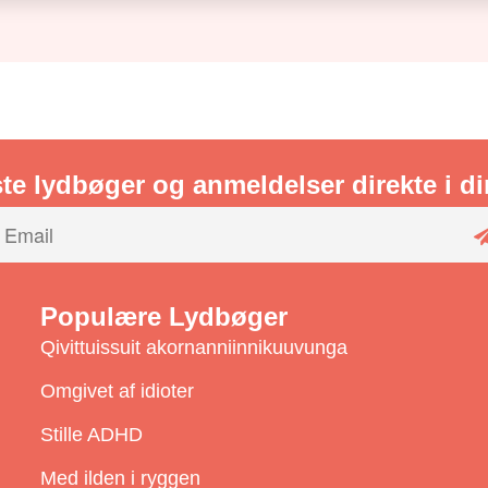
te lydbøger og anmeldelser direkte i d
Populære Lydbøger
Qivittuissuit akornanniinnikuuvunga
Omgivet af idioter
Stille ADHD
i
Med ilden i ryggen