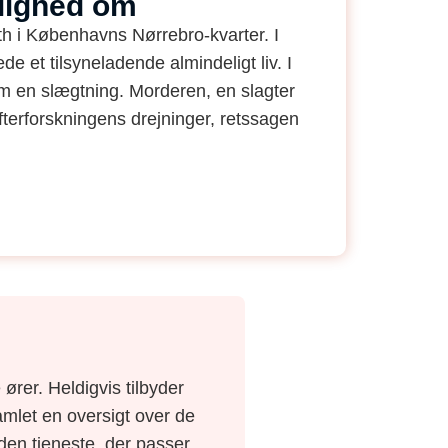
lighed om
h i Københavns Nørrebro-kvarter. I
e et tilsyneladende almindeligt liv. I
m en slægtning. Morderen, en slagter
 efterforskningens drejninger, retssagen
ører. Heldigvis tilbyder
amlet en oversigt over de
e den tjeneste, der passer