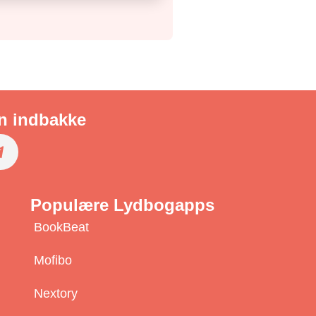
in indbakke
S
u
Populære Lydbogapps
b
BookBeat
s
c
Mofibo
r
Nextory
b