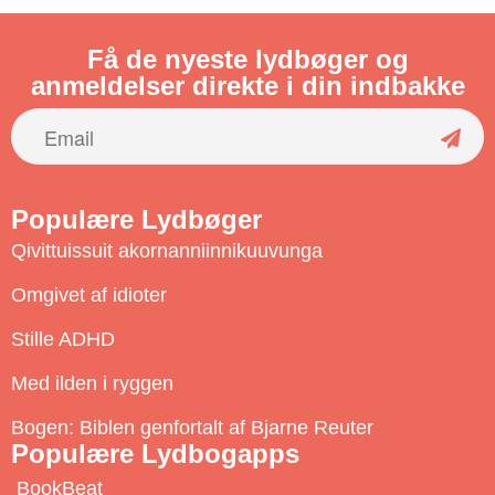
Få de nyeste lydbøger og
anmeldelser direkte i din indbakke
S
u
Populære Lydbøger
b
Qivittuissuit akornanniinnikuuvunga
s
c
Omgivet af idioter
r
Stille ADHD
i
b
Med ilden i ryggen
e
Bogen: Biblen genfortalt af Bjarne Reuter
Populære Lydbogapps
BookBeat