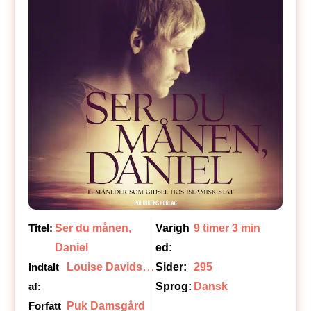
Titel:
Ser du månen,
Varigh
9 timer 3 min
Daniel
ed:
L
ouise Davidsen
Indtalt
Sider:
295
af:
Sprog:
Dansk
Forfatt
Puk Damsgård