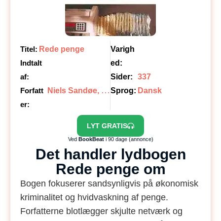
Titel:
Rede penge
Varigh
Indtalt
ed:
af:
Sider:
337
N
iels Sandøe, Bo Elkjær
Forfatt
Sprog:
Dansk
er:
LYT GRATIS
Ved
BookBeat
i 90 dage (annonce)
Det handler lydbogen
Rede penge om
Bogen fokuserer sandsynligvis på økonomisk
kriminalitet og hvidvaskning af penge.
Forfatterne blotlægger skjulte netværk og