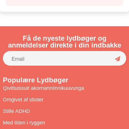
Få de nyeste lydbøger og
anmeldelser direkte i din indbakke
S
u
Populære Lydbøger
b
Qivittuissuit akornanniinnikuuvunga
s
c
Omgivet af idioter
r
Stille ADHD
i
b
Med ilden i ryggen