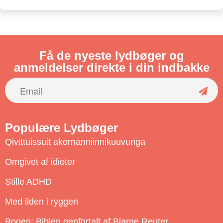
Få de nyeste lydbøger og
anmeldelser direkte i din indbakke
S
u
Populære Lydbøger
b
Qivittuissuit akornanniinnikuuvunga
s
c
Omgivet af idioter
r
Stille ADHD
i
b
Med ilden i ryggen
e
Bogen: Biblen genfortalt af Bjarne Reuter