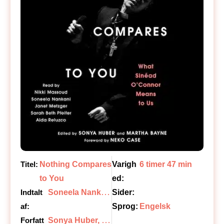
Titel:
Nothing Compares
Varigh
6 timer 47 min
to You
ed:
S
oneela Nankani, Janet Metzger, Nikki Massoud, Sarah Beth Pfeifer, Aida Reluzco
Indtalt
Sider:
af:
Sprog:
Engelsk
S
onya Huber, Martha Bayne
Forfatt