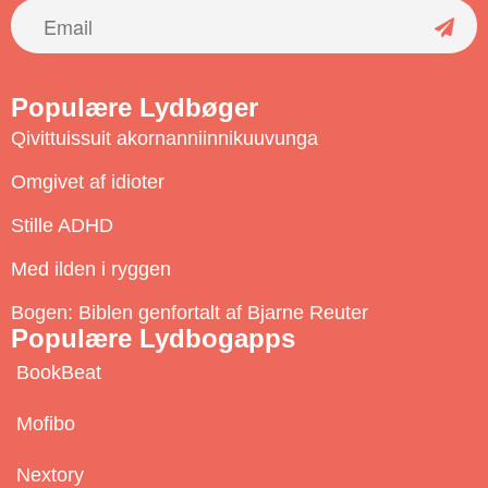
S
u
Populære Lydbøger
b
Qivittuissuit akornanniinnikuuvunga
s
c
Omgivet af idioter
r
Stille ADHD
i
b
Med ilden i ryggen
e
Bogen: Biblen genfortalt af Bjarne Reuter
Populære Lydbogapps
BookBeat
Mofibo
Nextory