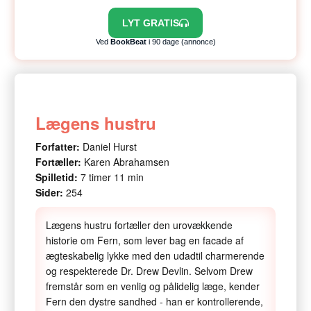
LYT GRATIS
Ved
BookBeat
i 90 dage (annonce)
Lægens hustru
Forfatter:
Daniel Hurst
Fortæller:
Karen Abrahamsen
Spilletid:
7 timer 11 min
Sider:
254
Lægens hustru fortæller den urovækkende
historie om Fern, som lever bag en facade af
ægteskabelig lykke med den udadtil charmerende
og respekterede Dr. Drew Devlin. Selvom Drew
fremstår som en venlig og pålidelig læge, kender
Fern den dystre sandhed - han er kontrollerende,