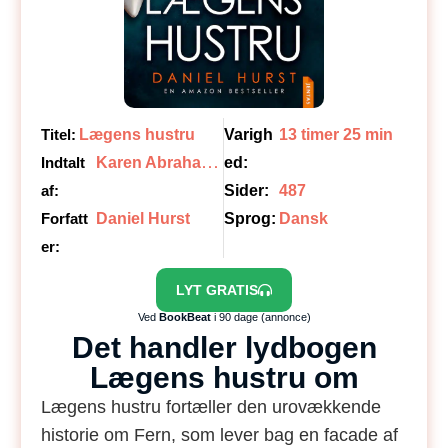
Titel:
Lægens hustru
Varigh
13 timer 25 min
K
aren Abrahamsen
Indtalt
ed:
af:
Sider:
487
Forfatt
Daniel Hurst
Sprog:
Dansk
er:
LYT GRATIS
Ved
BookBeat
i 90 dage (annonce)
Det handler lydbogen
Lægens hustru om
Lægens hustru fortæller den urovækkende
historie om Fern, som lever bag en facade af