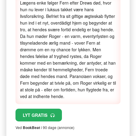
Lægens enke følger Fern efter Drews død, hvor
hun nu lever i luksus takket være hans
livsforsikring. Befriet fra sit giftige ægteskab flytter
hun ind i et nyt, overdådigt hjem og begynder at
tro, at hendes svære fortid endelig er bag hende.
Da hun møder Roger - en varm, eventyrlysten og
tilsyneladende ærlig mand - vover Fern at
drømme om en ny chance for lykken. Men
hendes følelse af tryghed rystes, da Roger
kommer med en bemærkning, der antyder, at han
måske kender til hemmeligheder, Fern troede
døde med hendes mand. Paranoiaen vokser, og
Fern begynder at tvivle på, om Roger virkelig er til
at stole på - eller om fortiden, hun flygtede fra, er
ved at indhente hende.
LYT GRATIS
Ved
BookBeat
i 90 dage (annonce)