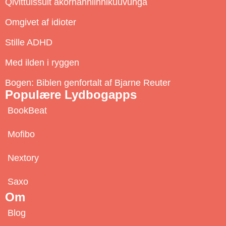
Qivittuissuit akornanniinnikuuvunga
s
c
Omgivet af idioter
r
Stille ADHD
i
b
Med ilden i ryggen
e
Bogen: Biblen genfortalt af Bjarne Reuter
Populære Lydbogapps
BookBeat
Mofibo
Nextory
Saxo
Om
Blog