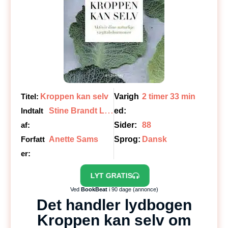
Titel:
Kroppen kan selv
Varigh
2 timer 33 min
S
tine Brandt Lilliecrona
Indtalt
ed:
af:
Sider:
88
Forfatt
Anette Sams
Sprog:
Dansk
er:
LYT GRATIS
Ved
BookBeat
i 90 dage (annonce)
Det handler lydbogen
Kroppen kan selv om