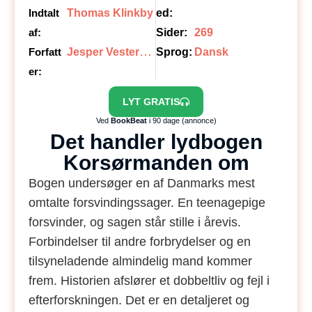
Indtalt
Thomas Klinkby
ed:
af:
Sider:
269
J
esper Vestergaard Larsen, Jesper Vestergaard Larsen
Forfatt
Sprog:
Dansk
er:
LYT GRATIS
Ved
BookBeat
i 90 dage (annonce)
Det handler lydbogen
Korsørmanden om
Bogen undersøger en af Danmarks mest
omtalte forsvindingssager. En teenagepige
forsvinder, og sagen står stille i årevis.
Forbindelser til andre forbrydelser og en
tilsyneladende almindelig mand kommer
frem. Historien afslører et dobbeltliv og fejl i
efterforskningen. Det er en detaljeret og