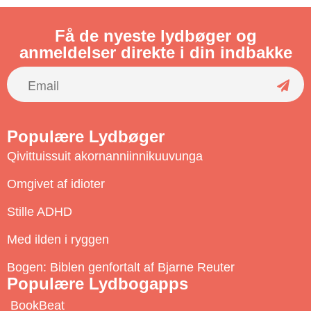
Få de nyeste lydbøger og
anmeldelser direkte i din indbakke
S
u
Populære Lydbøger
b
Qivittuissuit akornanniinnikuuvunga
s
c
Omgivet af idioter
r
Stille ADHD
i
b
Med ilden i ryggen
e
Bogen: Biblen genfortalt af Bjarne Reuter
Populære Lydbogapps
BookBeat