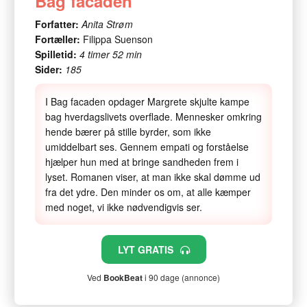
Bag facaden
Forfatter:
Anita Strøm
Fortæller:
Filippa Suenson
Spilletid:
4 timer 52 min
Sider:
185
I Bag facaden opdager Margrete skjulte kampe
bag hverdagslivets overflade. Mennesker omkring
hende bærer på stille byrder, som ikke
umiddelbart ses. Gennem empati og forståelse
hjælper hun med at bringe sandheden frem i
lyset. Romanen viser, at man ikke skal dømme ud
fra det ydre. Den minder os om, at alle kæmper
med noget, vi ikke nødvendigvis ser.
LYT GRATIS
Ved
BookBeat
i 90 dage (annonce)