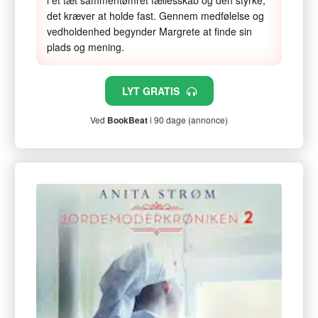
i et tæt sammentømret fællesskab og den styrke,
det kræver at holde fast. Gennem medfølelse og
vedholdenhed begynder Margrete at finde sin
plads og mening.
LYT GRATIS
Ved
BookBeat
i 90 dage (annonce)