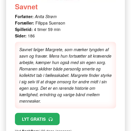
Savnet
Forfatter:
Anita Strøm
Fortæller:
Filippa Suenson
Spilletid:
4 timer 59 min
Sider:
186
Savnet følger Margrete, som mærker tyngden af
savn og fravær. Mens hun fortsætter sit krævende
arbejde, kæmper hun også med sin egen sorg.
Romanen skildrer både personlig smerte og
kollektivt tab i fællesskabet. Margrete finder styrke
i sig selv til at drage omsorg for andre midt i sin
egen sorg. Det er en rørende historie om
kærlighed, erindring og varige bånd mellem
mennesker.
LYT GRATIS
Ved
i 90 dage (annonce)