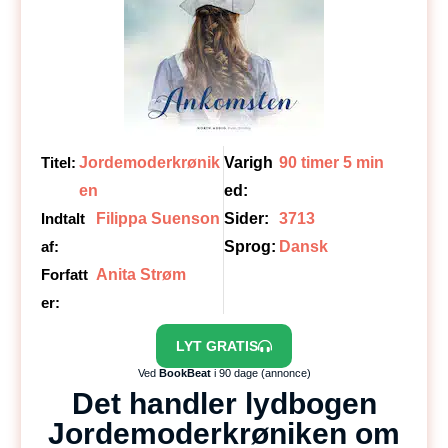
Titel:
Jordemoderkrønik
Varigh
90 timer 5 min
en
ed:
Indtalt
Filippa Suenson
Sider:
3713
af:
Sprog:
Dansk
Forfatt
Anita Strøm
er:
LYT GRATIS
Ved
BookBeat
i 90 dage (annonce)
Det handler lydbogen
Jordemoderkrøniken om