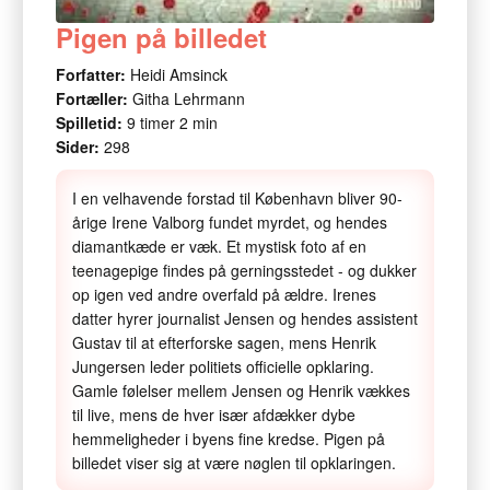
Pigen på billedet
Forfatter:
Heidi Amsinck
Fortæller:
Githa Lehrmann
Spilletid:
9 timer 2 min
Sider:
298
I en velhavende forstad til København bliver 90-
årige Irene Valborg fundet myrdet, og hendes
diamantkæde er væk. Et mystisk foto af en
teenagepige findes på gerningsstedet - og dukker
op igen ved andre overfald på ældre. Irenes
datter hyrer journalist Jensen og hendes assistent
Gustav til at efterforske sagen, mens Henrik
Jungersen leder politiets officielle opklaring.
Gamle følelser mellem Jensen og Henrik vækkes
til live, mens de hver især afdækker dybe
hemmeligheder i byens fine kredse. Pigen på
billedet viser sig at være nøglen til opklaringen.