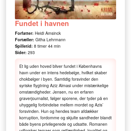
Fundet i havnen
Forfatter:
Heidi Amsinck
Fortæller:
Githa Lehrmann
Spilletid:
8 timer 44 min
Sider:
293
Et lig uden hoved bliver fundet i Københavns
havn under en intens hedebølge, hvilket skaber
chokbølger i byen. Samtidig forsvinder den
syriske flygtning Aziz Almasi under mistænkelige
omstændigheder. Jensen, nu en erfaren
graverjournalist, følger sporene, der tyder på en
uhyggelig forbindelse mellem mordet og Azis’
forsvinden. Hun og hendes team afdækker
korruption, fordomme og skjulte sandheder blandt
både byens privilegerede og udsatte. Romanen
udforsker temaer som retfærdighed, loyalitet og