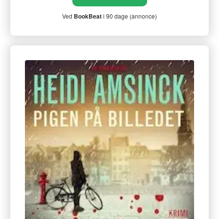
Ved
BookBeat
i 90 dage (annonce)