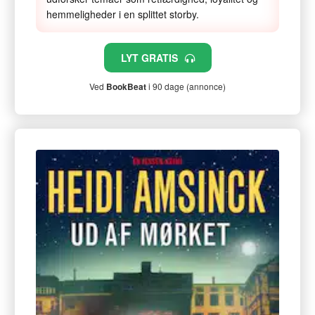
hemmeligheder i en splittet storby.
LYT GRATIS
Ved
BookBeat
i 90 dage (annonce)