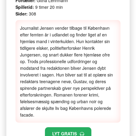
Fortæller:
Githa Lehrmann
Spilletid:
9 timer 20 min
Sider:
308
Journalist Jensen vender tilbage til København
efter femten år i udlandet og finder liget af en
hjemløs mand i vinterkulden. Hun kontakter sin
tidligere elsker, politiefterforsker Henrik
Jungersen, og snart dukker flere hjemløse ofre
op. Trods professionelle udfordringer og
modstand fra redaktionen bliver Jensen dybt
involveret i sagen. Hun bliver sat til at oplære sin
redaktørs teenagene nevø, Gustav, og deres
spirende partnerskab giver nye perspektiver på
efterforskningen. Romanen forener krimi,
følelsesmæssig spænding og urban noir og
afslører de skjulte liv bag Københavns polerede
facade.
LYT GRATIS