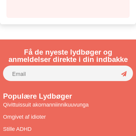
Få de nyeste lydbøger og
anmeldelser direkte i din indbakke
S
u
Populære Lydbøger
b
Qivittuissuit akornanniinnikuuvunga
s
c
Omgivet af idioter
r
Stille ADHD
i