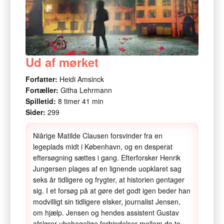
Ud af mørket
Forfatter:
Heidi Amsinck
Fortæller:
Githa Lehrmann
Spilletid:
8 timer 41 min
Sider:
299
Niårige Matilde Clausen forsvinder fra en
legeplads midt i København, og en desperat
eftersøgning sættes i gang. Efterforsker Henrik
Jungersen plages af en lignende uopklaret sag
seks år tidligere og frygter, at historien gentager
sig. I et forsøg på at gøre det godt igen beder han
modvilligt sin tidligere elsker, journalist Jensen,
om hjælp. Jensen og hendes assistent Gustav
afslører ubehagelige forbindelser mellem de to