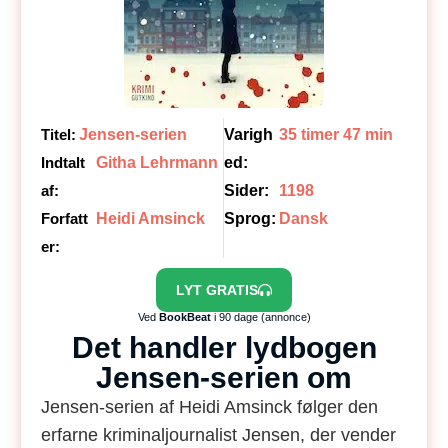
Titel:
Jensen-serien
Varigh
35 timer 47 min
Indtalt
Githa Lehrmann
ed:
af:
Sider:
1198
Forfatt
Heidi Amsinck
Sprog:
Dansk
er:
LYT GRATIS
Ved
BookBeat
i 90 dage (annonce)
Det handler lydbogen
Jensen-serien om
Jensen-serien af Heidi Amsinck følger den
erfarne kriminaljournalist Jensen, der vender