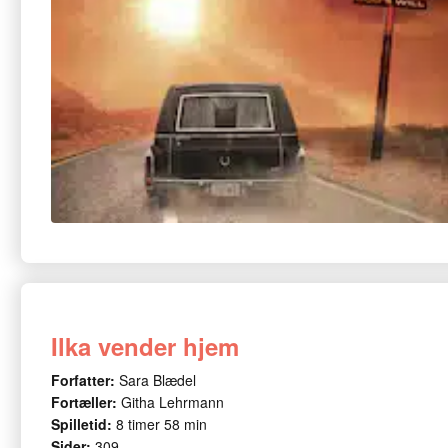
Ilka vender hjem
Forfatter:
Sara Blædel
Fortæller:
Githa Lehrmann
Spilletid:
8 timer 58 min
Sider:
309