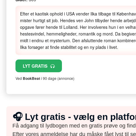
Efter et kaotisk ophold i USA vender Ilka tilbage til Københav
mister hurtigt sit job. Hendes ven John tilbyder hende arb
opgave fører hende til Lolland. Her involveres hun i en velha
hestesvindel, hemmeligheder, romantik og mord. Da begivenh
midt i endnu et mysterium. Den afsluttende roman kombine
Ilka forsøger at finde stabilitet og en ny plads i livet.
LYT GRATIS
Ved
BookBeat
i 90 dage (annonce)
🎧 Lyt gratis - vælg en plat
Få adgang til lydbogen med en gratis prøve og find
Efter vores anmeldelse har du måske fået lyst til s