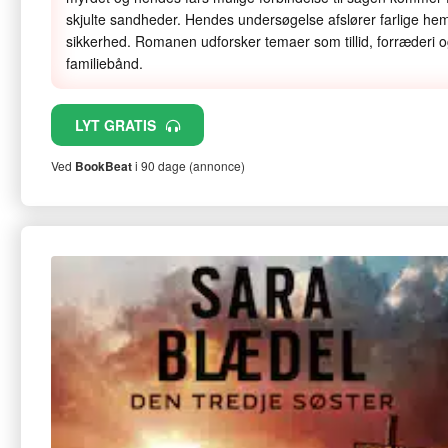
skjulte sandheder. Hendes undersøgelse afslører farlige he
sikkerhed. Romanen udforsker temaer som tillid, forræderi og
familiebånd.
LYT GRATIS
Ved
BookBeat
i 90 dage (annonce)