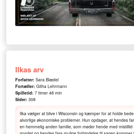
Ilkas arv
Forfatter:
Sara Blædel
Fortæller:
Githa Lehrmann
Spilletid:
7 timer 48 min
Sider:
308
Ilka vælger at blive i Wisconsin og kæmper for at holde bede
alvorlige økonomiske problemer. Hun opdager, at hendes far
en hemmelig anden familie, som møder hende med mistillid o
myrdet og hendes fars mulige forbindelse til sagen kommer fr