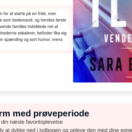
n for at starte på en frisk, men
ejde som bedemand, og hendes første
vende families indviklede net af
ederne eskalerer, befinder Ilka sig
rer spænding og sort humor, mens
form med prøveperiode
 din næste favoritoplevelse
elv at dykke ned i lydbogen og opleve den med dine egne 