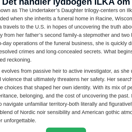
Det handler lydbogen ILKA om
own as The Undertaker’s Daughter trilogy-centers on Il
nded when she inherits a funeral home in Racine, Wiscon
ka travels to the U.S. in hopes of uncovering the truth 
ity from her father’s second family-a stepmother and two 
ay operations of the funeral business, she is quickly dr
unresolved crimes and long-concealed secrets. What begin
ed reckoning.
ole evolves from passive heir to active investigator, as s
 violence that ultimately threatens her safety. Her search f
the choices that shaped her own identity. With its mix of
eritance, belonging, and the cost of uncovering the past. 
to navigate unfamiliar territory-both literally and figura
 blend of Nordic noir sensibility and American gothic a
r unforgettable.