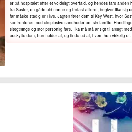
er på hospitalet efter et voldeligt overfald, og hendes fars anden
fra Søster, en gådefuld nonne og trofast allieret, begiver Ilka sig 
far måske stadig er i live. Jagten fører dem til Key West, hvor Søst
konfronteres med eksplosive sandheder om sin familie. Handling
slægtninge og stor personlig fare. Ilka må stå ansigt til ansigt med
beskytte dem, hun holder af, og finde ud af, hvem hun virkelig er.