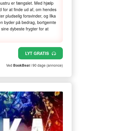
 hustru er fængslet. Med hjælp
ud for at finde ud af, om hendes
er pludselig forsvinder, og Ilka
en byder på bedrag, bortgemte
 sine dybeste frygter for at
LYT GRATIS
Ved
BookBeat
i 90 dage (annonce)