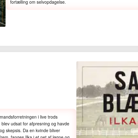
fortælling om selvopdagelse.
mandsforretningen i live trods
 blev udsat for afpresning og havde
g skepsis. Da en kvinde bliver
em, fanges Ilka i et net af løgne og