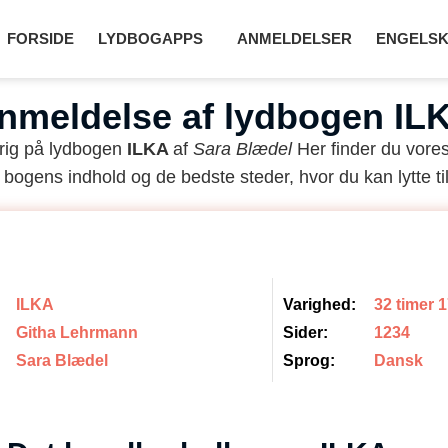
FORSIDE
LYDBOGAPPS
ANMELDELSER
ENGELSK
nmeldelse af lydbogen IL
rig på lydbogen
ILKA
af
Sara Blædel
Her finder du vore
 bogens indhold og de bedste steder, hvor du kan lytte til
ILKA
Varighed:
32 timer 
Githa Lehrmann
Sider:
1234
Sara Blædel
Sprog:
Dansk