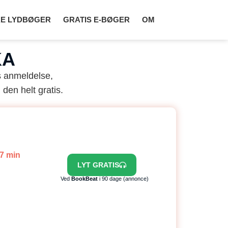
E LYDBØGER
GRATIS E-BØGER
OM
KA
s anmeldelse,
 den helt gratis.
17 min
LYT GRATIS
Ved
BookBeat
i 90 dage (annonce)