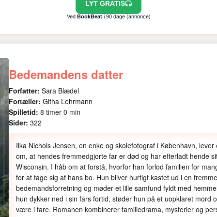
LYT GRATIS
Ved
BookBeat
i 90 dage (annonce)
Bedemandens datter
Forfatter:
Sara Blædel
Fortæller:
Githa Lehrmann
Spilletid:
8 timer 0 min
Sider:
322
Ilka Nichols Jensen, en enke og skolefotograf i København, lever et 
om, at hendes fremmedgjorte far er død og har efterladt hende s
Wisconsin. I håb om at forstå, hvorfor han forlod familien for mang
for at tage sig af hans bo. Hun bliver hurtigt kastet ud i en fremm
bedemandsforretning og møder et lille samfund fyldt med hemmel
hun dykker ned i sin fars fortid, støder hun på et uopklaret mord o
være i fare. Romanen kombinerer familiedrama, mysterier og pers