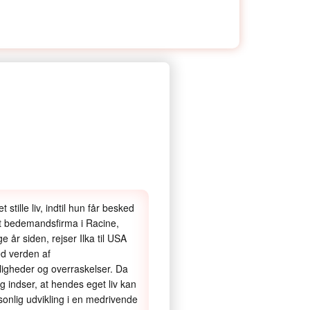
stille liv, indtil hun får besked
it bedemandsfirma i Racine,
e år siden, rejser Ilka til USA
ed verden af
igheder og overraskelser. Da
g indser, at hendes eget liv kan
onlig udvikling i en medrivende