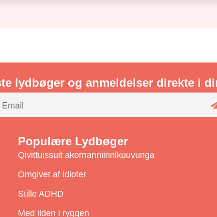
te lydbøger og anmeldelser direkte i d
Populære Lydbøger
Qivittuissuit akornanniinnikuuvunga
Omgivet af idioter
Stille ADHD
i
Med ilden i ryggen