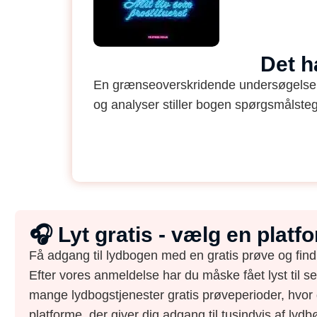
Det h
En grænseoverskridende undersøgelse a
og analyser stiller bogen spørgsmålsteg
🎧 Lyt gratis - vælg en plat
Få adgang til lydbogen med en gratis prøve og find
Efter vores anmeldelse har du måske fået lyst til s
mange lydbogstjenester gratis prøveperioder, hvor 
platforme, der giver dig adgang til tusindvis af lydbø