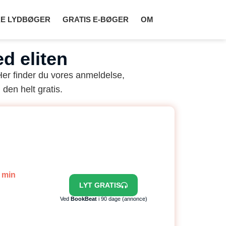
E LYDBØGER
GRATIS E-BØGER
OM
d eliten
er finder du vores anmeldelse,
 den helt gratis.
9 min
LYT GRATIS
Ved
BookBeat
i 90 dage (annonce)