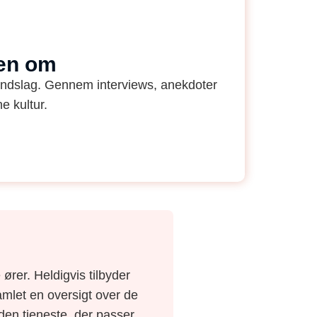
ten om
undslag. Gennem interviews, anekdoter
e kultur.
ører. Heldigvis tilbyder
amlet en oversigt over de
e den tjeneste, der passer