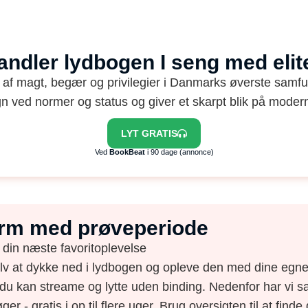
andler lydbogen I seng med eli
f magt, begær og privilegier i Danmarks øverste samf
n ved normer og status og giver et skarpt blik på modern
LYT GRATIS
Ved
BookBeat
i 90 dage (annonce)
form med prøveperiode
 din næste favoritoplevelse
elv at dykke ned i lydbogen og opleve den med dine egne 
du kan streame og lytte uden binding. Nedenfor har vi s
ger - gratis i op til flere uger. Brug oversigten til at find