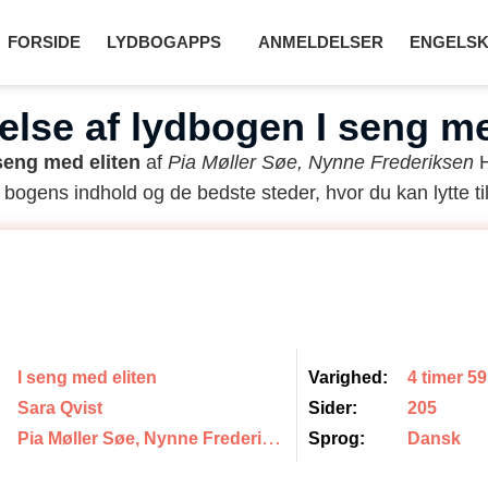
FORSIDE
LYDBOGAPPS
ANMELDELSER
ENGELSK
lse af lydbogen I seng me
 seng med eliten
af
Pia Møller Søe, Nynne Frederiksen
H
 bogens indhold og de bedste steder, hvor du kan lytte til
I seng med eliten
Varighed:
4 timer 5
Sara Qvist
Sider:
205
P
ia Møller Søe, Nynne Frederiksen
Sprog:
Dansk