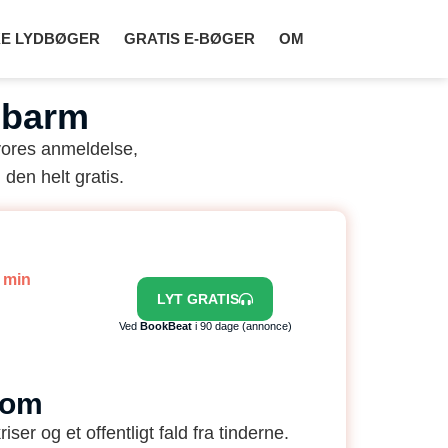
E LYDBØGER
GRATIS E-BØGER
OM
 barm
vores anmeldelse,
 den helt gratis.
6 min
LYT GRATIS
Ved
BookBeat
i 90 dage (annonce)
 om
ser og et offentligt fald fra tinderne.