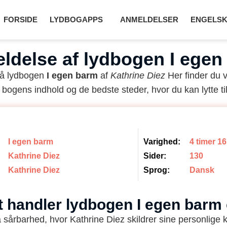
FORSIDE
LYDBOGAPPS
ANMELDELSER
ENGELSK
ldelse af lydbogen I egen
på lydbogen
I egen barm
af
Kathrine Diez
Her finder du 
 bogens indhold og de bedste steder, hvor du kan lytte til
I egen barm
Varighed:
4 timer 1
Kathrine Diez
Sider:
130
Kathrine Diez
Sprog:
Dansk
t handler lydbogen I egen barm
 sårbarhed, hvor Kathrine Diez skildrer sine personlige kri