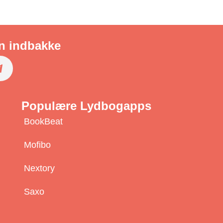
in indbakke
S
u
Populære Lydbogapps
b
BookBeat
s
c
Mofibo
r
Nextory
b
Saxo
e