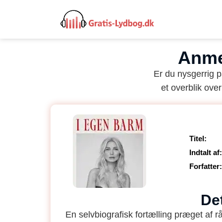
Anme
Er du nysgerrig 
et overblik over
Titel:
Indtalt af:
Forfatter:
De
En selvbiografisk fortælling præget af rå