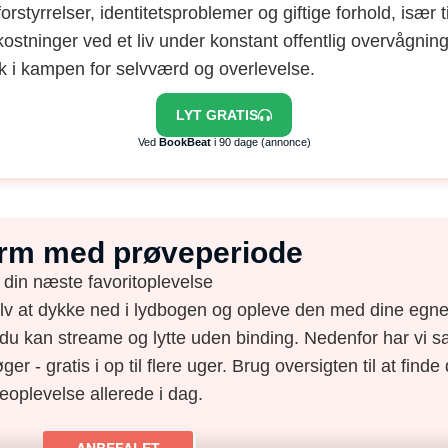
tyrrelser, identitetsproblemer og giftige forhold, især t
tninger ved et liv under konstant offentlig overvågning
lik i kampen for selvværd og overlevelse.
LYT GRATIS
Ved
BookBeat
i 90 dage (annonce)
form med prøveperiode
 din næste favoritoplevelse
elv at dykke ned i lydbogen og opleve den med dine egne 
du kan streame og lytte uden binding. Nedenfor har vi s
ger - gratis i op til flere uger. Brug oversigten til at find
eoplevelse allerede i dag.