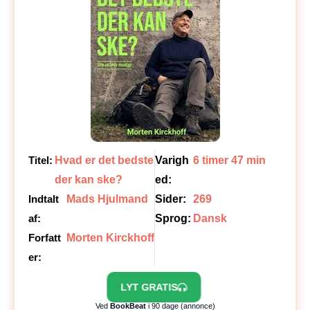
Titel:
Hvad er det bedste
Varigh
6 timer 47 min
der kan ske?
ed:
Indtalt
Mads Hjulmand
Sider:
269
af:
Sprog:
Dansk
Forfatt
Morten Kirckhoff
er:
LYT GRATIS
Ved
BookBeat
i 90 dage (annonce)