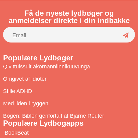
Få de nyeste lydbøger og
anmeldelser direkte i din indbakke
S
u
Populære Lydbøger
b
Qivittuissuit akornanniinnikuuvunga
s
c
Omgivet af idioter
r
Stille ADHD
i
b
Med ilden i ryggen
e
Bogen: Biblen genfortalt af Bjarne Reuter
Populære Lydbogapps
BookBeat