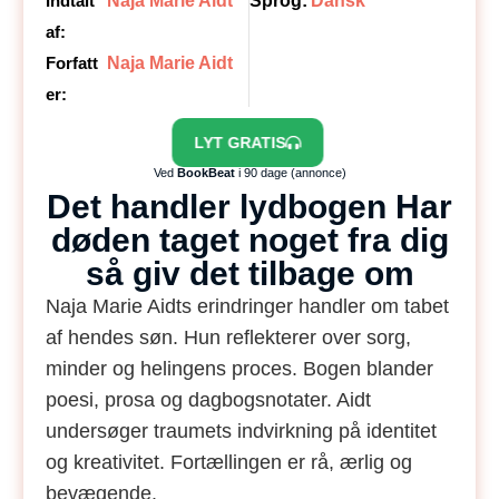
Indtalt
Naja Marie Aidt
Sprog:
Dansk
af:
Forfatt
Naja Marie Aidt
er:
LYT GRATIS
Ved
BookBeat
i 90 dage (annonce)
Det handler lydbogen Har
døden taget noget fra dig
så giv det tilbage om
Naja Marie Aidts erindringer handler om tabet
af hendes søn. Hun reflekterer over sorg,
minder og helingens proces. Bogen blander
poesi, prosa og dagbogsnotater. Aidt
undersøger traumets indvirkning på identitet
og kreativitet. Fortællingen er rå, ærlig og
bevægende.