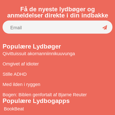
Få de nyeste lydbøger og
anmeldelser direkte i din indbakke
S
u
Populære Lydbøger
b
Qivittuissuit akornanniinnikuuvunga
s
c
Omgivet af idioter
r
Stille ADHD
i
b
Med ilden i ryggen
e
Bogen: Biblen genfortalt af Bjarne Reuter
Populære Lydbogapps
BookBeat