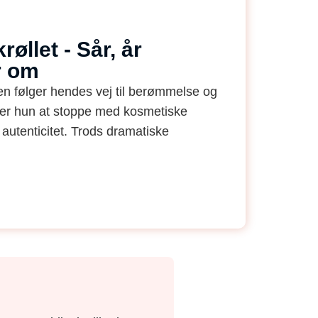
øllet - Sår, år
r om
gen følger hendes vej til berømmelse og
ter hun at stoppe med kosmetiske
autenticitet. Trods dramatiske