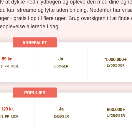
elv at dykke ned i lydbogen og opleve den med dine egne 
du kan streame og lytte uden binding. Nedenfor har vi s
ger - gratis i op til flere uger. Brug oversigten til at find
eoplevelse allerede i dag.
+
59 kr.
Ja
1.000.000
LYDBØGER
IS. PR. MDR.
E-BØGER
+
129 kr.
Ja
600.000
LYDBØGER
IS. PR. MDR.
E-BØGER