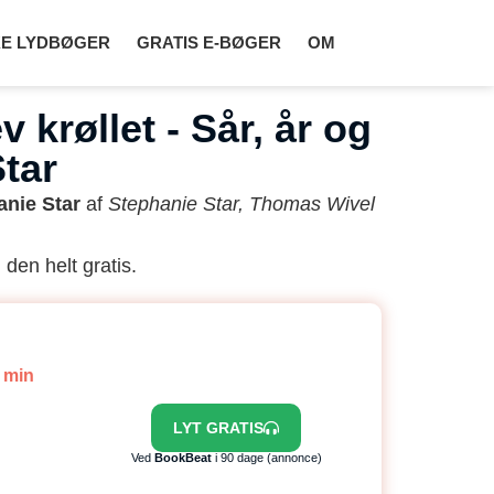
E LYDBØGER
GRATIS E-BØGER
OM
 krøllet - Sår, år og
tar
hanie Star
af
Stephanie Star, Thomas Wivel
 den helt gratis.
6 min
LYT GRATIS
Ved
BookBeat
i 90 dage (annonce)