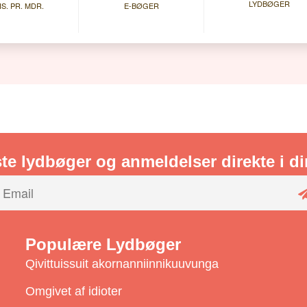
LYDBØGER
IS. PR. MDR.
E-BØGER
te lydbøger og anmeldelser direkte i d
Populære Lydbøger
Qivittuissuit akornanniinnikuuvunga
Omgivet af idioter