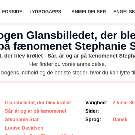
FORSIDE
LYDBOGAPPS
ANMELDELSER
ENGELSK
en Glansbilledet, der blev
 på fænomenet Stephanie S
t, der blev krøllet - Sår, år og ar på fænomenet Step
Her finder du vores anmeldelse,
 bogens indhold og de bedste steder, hvor du kan lytte til
Glansbilledet, der blev krøllet -
Varighed:
2 timer 3
Sår, år og ar på fænomenet
Sider:
Stephanie Star
Sprog:
Dansk
Louise Davidsen