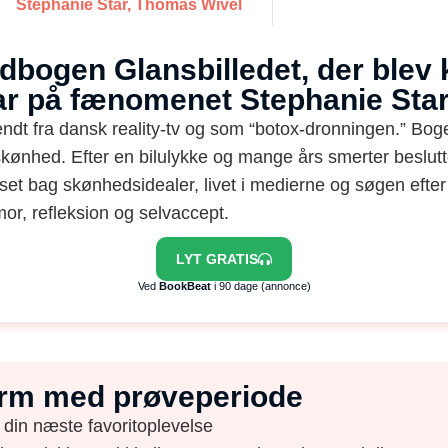
Stephanie Star, Thomas Wivel
dbogen Glansbilledet, der blev kr
ar på fænomenet Stephanie Sta
endt fra dansk reality-tv og som “botox-dronningen.” Bo
kønhed. Efter en bilulykke og mange års smerter beslut
set bag skønhedsidealer, livet i medierne og søgen efter 
or, refleksion og selvaccept.
LYT GRATIS
Ved
BookBeat
i 90 dage (annonce)
form med prøveperiode
 din næste favoritoplevelse