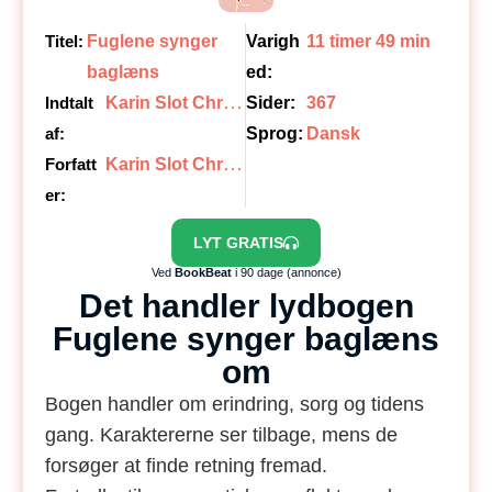
Titel:
Fuglene synger
Varigh
11 timer 49 min
baglæns
ed:
K
arin Slot Christiansen
Indtalt
Sider:
367
af:
Sprog:
Dansk
K
arin Slot Christiansen
Forfatt
er:
LYT GRATIS
Ved
BookBeat
i 90 dage (annonce)
Det handler lydbogen
Fuglene synger baglæns
om
Bogen handler om erindring, sorg og tidens
gang. Karaktererne ser tilbage, mens de
forsøger at finde retning fremad.