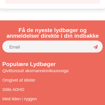
Få de nyeste lydbøger og
anmeldelser direkte i din indbakke
S
u
Populære Lydbøger
b
Qivittuissuit akornanniinnikuuvunga
s
c
Omgivet af idioter
r
Stille ADHD
i
b
Med ilden i ryggen