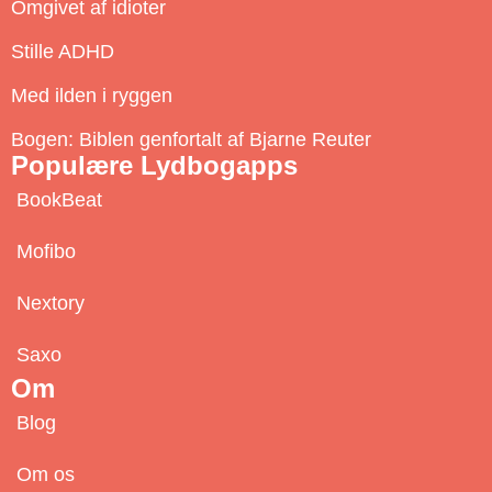
c
Omgivet af idioter
r
Stille ADHD
i
b
Med ilden i ryggen
e
Bogen: Biblen genfortalt af Bjarne Reuter
Populære Lydbogapps
BookBeat
Mofibo
Nextory
Saxo
Om
Blog
Om os