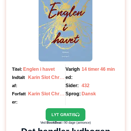
Titel:
Englen i havet
Varigh
14 timer 46 min
K
arin Slot Christiansen
Indtalt
ed:
af:
Sider:
432
K
arin Slot Christiansen
Forfatt
Sprog:
Dansk
er:
LYT GRATIS
Ved
BookBeat
i 90 dage (annonce)