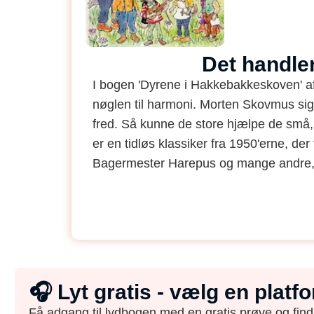
Det handle
I bogen 'Dyrene i Hakkebakkeskoven' af 
nøglen til harmoni. Morten Skovmus sige
fred. Så kunne de store hjælpe de små,
er en tidløs klassiker fra 1950'erne, d
Bagermester Harepus og mange andre, 
🎧 Lyt gratis - vælg en plat
Få adgang til lydbogen med en gratis prøve og find