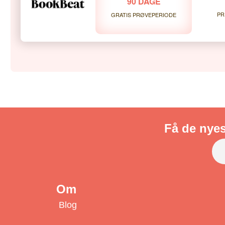
90 DAGE
PR
GRATIS PRØVEPERIODE
Få de nyes
Om
Blog