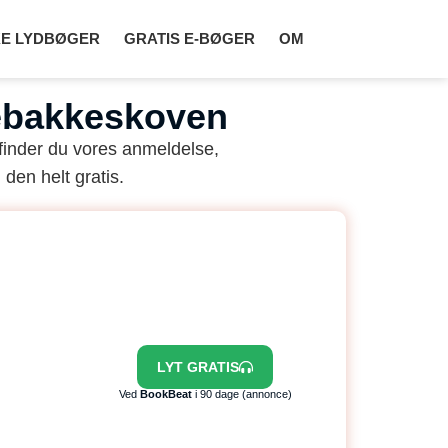
E LYDBØGER
GRATIS E-BØGER
OM
kebakkeskoven
finder du vores anmeldelse,
 den helt gratis.
LYT GRATIS
Ved
BookBeat
i 90 dage (annonce)