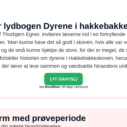
r lydbogen Dyrene i hakkebak
Thorbjørn Egner, inviteres læserne ind i en fortryllend
r, 'Man kunne have det så godt i skoven, hvis alle var 
 og de små kunne hjælpe de store, for der er meget, de 
er fortæller historien om dyrene i Hakkebakkeskoven, he
der lærer at leve sammen og værdsætte hinandens unik
LYT GRATIS
Ved
BookBeat
i 90 dage (annonce)
form med prøveperiode
 din næste favoritoplevelse