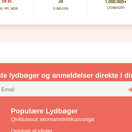
+
59 kr.
Ja
1.000.000
LYDBØGER
IS. PR. MDR.
E-BØGER
te lydbøger og anmeldelser direkte i d
Populære Lydbøger
Qivittuissuit akornanniinnikuuvunga
Omgivet af idioter