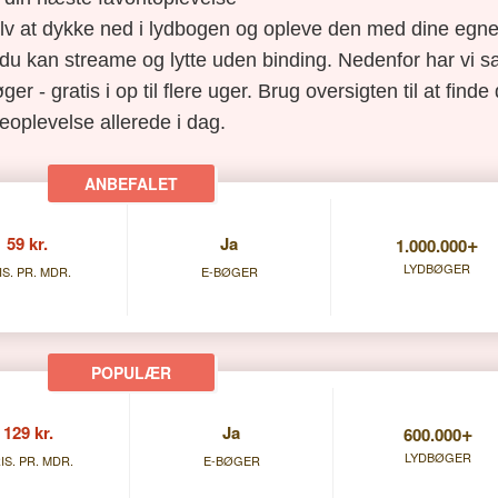
elv at dykke ned i lydbogen og opleve den med dine egne 
du kan streame og lytte uden binding. Nedenfor har vi s
ger - gratis i op til flere uger. Brug oversigten til at find
eoplevelse allerede i dag.
+
59 kr.
Ja
1.000.000
LYDBØGER
IS. PR. MDR.
E-BØGER
+
129 kr.
Ja
600.000
LYDBØGER
IS. PR. MDR.
E-BØGER