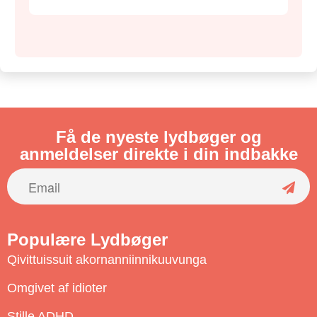
Få de nyeste lydbøger og
anmeldelser direkte i din indbakke
S
u
Populære Lydbøger
b
Qivittuissuit akornanniinnikuuvunga
s
c
Omgivet af idioter
r
Stille ADHD