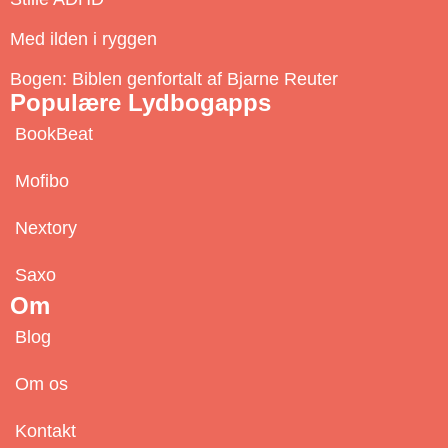
i
b
Med ilden i ryggen
e
Bogen: Biblen genfortalt af Bjarne Reuter
Populære Lydbogapps
BookBeat
Mofibo
Nextory
Saxo
Om
Blog
Om os
Kontakt