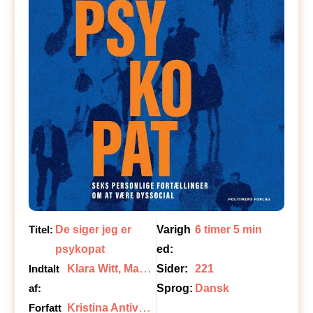
Titel:
De siger jeg er
Varigh
6 timer 5 min
psykopat
ed:
K
lara Witt, Mads Hjulmand, Helle Bøgeskov
Indtalt
Sider:
221
af:
Sprog:
Dansk
K
ristina Antivakis, Tine Wøbbe
Forfatt