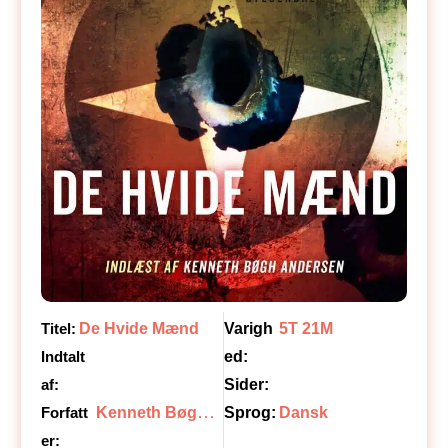
Titel:
De Hvide Mænd
Varigh
5T 21M
Indtalt
ed:
af:
Sider:
K
enneth Bøgh Andersen
Forfatt
Sprog:
Dansk
er: