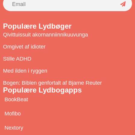
S
u
Populære Lydbøger
b
Qivittuissuit akornanniinnikuuvunga
s
c
Omgivet af idioter
r
Stille ADHD
i
b
Med ilden i ryggen
e
Bogen: Biblen genfortalt af Bjarne Reuter
Populære Lydbogapps
BookBeat
Mofibo
Nextory