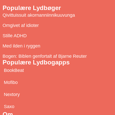
u
Populære Lydbøger
b
Qivittuissuit akornanniinnikuuvunga
s
c
Omgivet af idioter
r
Stille ADHD
i
b
Med ilden i ryggen
e
Bogen: Biblen genfortalt af Bjarne Reuter
Populære Lydbogapps
BookBeat
Mofibo
Nextory
Saxo
Om