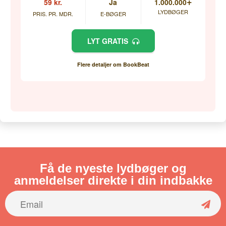
+
59 kr.
Ja
1.000.000
LYDBØGER
PRIS. PR. MDR.
E-BØGER
LYT GRATIS
Flere detaljer om BookBeat
Få de nyeste lydbøger og
anmeldelser direkte i din indbakke
S