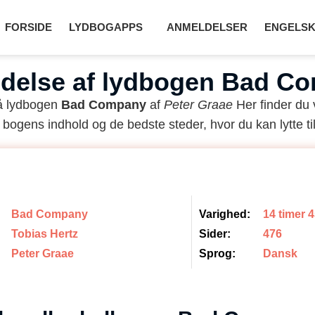
FORSIDE
LYDBOGAPPS
ANMELDELSER
ENGELSK
delse af lydbogen Bad C
på lydbogen
Bad Company
af
Peter Graae
Her finder du
 bogens indhold og de bedste steder, hvor du kan lytte til
Bad Company
Varighed:
14 timer 
Tobias Hertz
Sider:
476
Peter Graae
Sprog:
Dansk