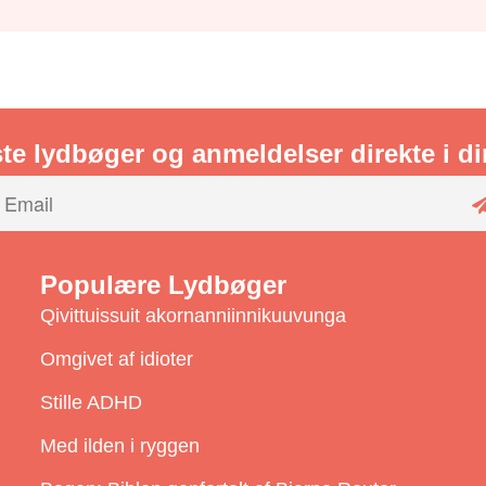
te lydbøger og anmeldelser direkte i d
Populære Lydbøger
Qivittuissuit akornanniinnikuuvunga
Omgivet af idioter
Stille ADHD
i
Med ilden i ryggen