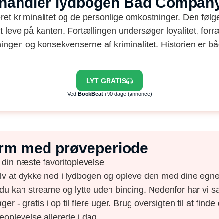
 handler lydbogen Bad Compan
et kriminalitet og de personlige omkostninger. Den følge
 leve på kanten. Fortællingen undersøger loyalitet, forræ
kningen og konsekvenserne af kriminalitet. Historien er b
LYT GRATIS
Ved
BookBeat
i 90 dage (annonce)
form med prøveperiode
 din næste favoritoplevelse
elv at dykke ned i lydbogen og opleve den med dine egne 
du kan streame og lytte uden binding. Nedenfor har vi s
ger - gratis i op til flere uger. Brug oversigten til at find
eoplevelse allerede i dag.