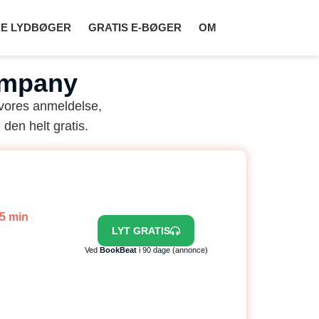
E LYDBØGER
GRATIS E-BØGER
OM
ompany
 vores anmeldelse,
 den helt gratis.
45 min
LYT GRATIS
Ved
BookBeat
i 90 dage (annonce)