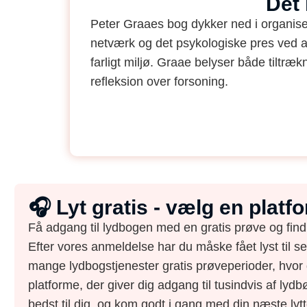
Det
Peter Graaes bog dykker ned i organiser
netværk og det psykologiske pres ved at
farligt miljø. Graae belyser både tiltræ
refleksion over forsoning.
🎧 Lyt gratis - vælg en plat
Få adgang til lydbogen med en gratis prøve og find
Efter vores anmeldelse har du måske fået lyst til s
mange lydbogstjenester gratis prøveperioder, hvor 
platforme, der giver dig adgang til tusindvis af lydbø
bedst til dig, og kom godt i gang med din næste lytt