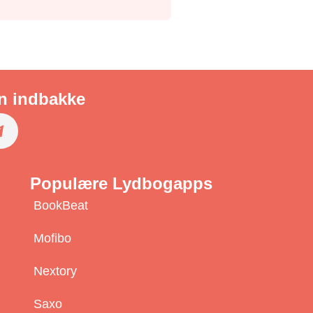
in indbakke
S
u
Populære Lydbogapps
b
BookBeat
s
c
Mofibo
r
Nextory
b
Saxo
e