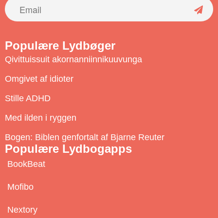
S
u
Populære Lydbøger
b
Qivittuissuit akornanniinnikuuvunga
s
c
Omgivet af idioter
r
Stille ADHD
i
b
Med ilden i ryggen
e
Bogen: Biblen genfortalt af Bjarne Reuter
Populære Lydbogapps
BookBeat
Mofibo
Nextory